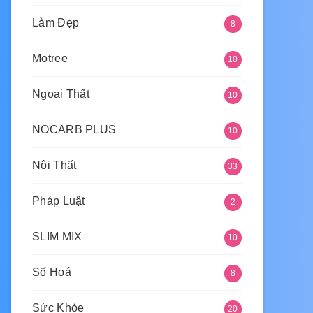
Làm Đẹp
8
Motree
10
Ngoại Thất
10
NOCARB PLUS
10
Nội Thất
33
Pháp Luật
2
SLIM MIX
10
Số Hoá
8
Sức Khỏe
20