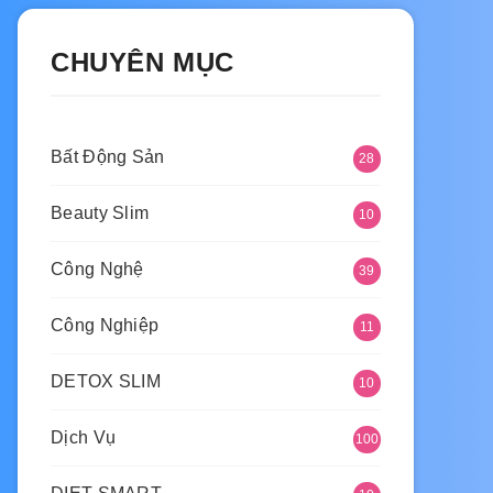
CHUYÊN MỤC
Bất Động Sản
28
Beauty Slim
10
Công Nghệ
39
Công Nghiệp
11
DETOX SLIM
10
Dịch Vụ
100