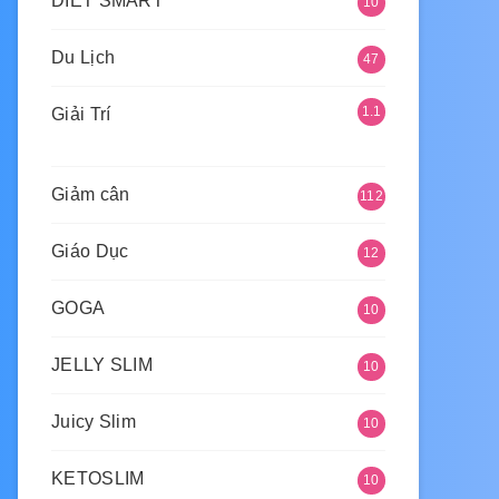
DIET SMART
10
Du Lịch
47
1.1
Giải Trí
61
Giảm cân
112
Giáo Dục
12
GOGA
10
JELLY SLIM
10
Juicy Slim
10
KETOSLIM
10