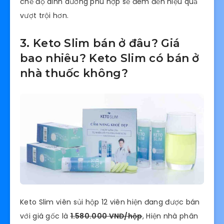
chế độ dinh dưỡng phù hợp sẽ đem đến hiệu quả
vượt trội hơn.
3. Keto Slim bán ở đâu? Giá
bao nhiêu? Keto Slim có bán ở
nhà thuốc không?
Keto Slim viên sủi hộp 12 viên hiện đang được bán
với giá gốc là
1.580.000 VNĐ/hộp
, Hiện nhà phân