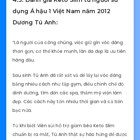
4.3. Đánh giá Keto Slim từ người sử
dụng Á hậu 1 Việt Nam năm 2012
Dương Tú Anh:
“Là người của công chúng, việc giữ gìn vóc dáng
thon gọn, cơ thể khỏe mạnh, làn da đẹp là ưu tiên
hàng đầu.
Sau sinh Tú Anh đã rất vất vả để lấy lại vóc dáng
bằng nhiều cách như tập gym, điều chỉnh chế độ
dinh dưỡng, tìm đến các spa, thẩm mỹ viện làm
đẹp. Các cách này tốn nhiều thời gian và cả tiền
bạc nữa.
Từ khi biết Viên sủi hỗ trợ giảm béo Keto Slim
chuẩn bị ra mắt, Tú Anh thật sự hào hứng để được