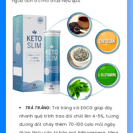
ngừa tích trữ mỡ thừa hiệu quả.
TRÀ TRẮNG:
Trà trắng với EGCG giúp đẩy
nhanh quá trình trao đổi chất lên 4-5%, tương
đương đốt cháy thêm 70-100 calo mỗi ngày.
Giảm thiểu các tế bào mỡ Adipogenesis, tăng