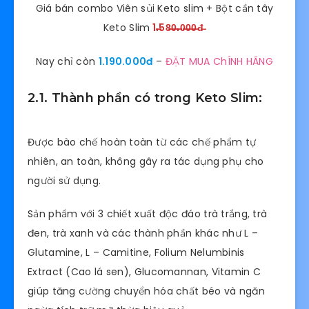
Giá bán combo Viên sủi Keto slim + Bột cần tây
Keto Slim
1.̶̶58̶̶0̶̶.̶̶0̶̶0̶̶0̶̶đ̶
Nay chỉ còn
1.190.000đ
–
ĐẶT MUA ChÍNH HÃNG
2.1. Thành phần có trong Keto Slim:
Được bào chế hoàn toàn từ các chế phẩm tự
nhiên, an toàn, không gây ra tác dụng phụ cho
người sử dụng.
Sản phẩm với 3 chiết xuất độc đáo trà trắng, trà
đen, trà xanh và các thành phần khác như L –
Glutamine, L – Camitine, Folium Nelumbinis
Extract (Cao lá sen), Glucomannan, Vitamin C
giúp tăng cường chuyển hóa chất béo và ngăn