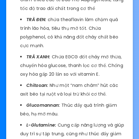
tốc độ trao đổi chất trong cơ thể
TRÀ ĐEN:
chứa theaflavin làm chậm quá
trình lão hóa, tiêu thụ mỡ tốt. Chứa
polyphenol, có khả năng đốt cháy chất béo
cực mạnh.
TRÀ XANH:
Chứa EGCG đốt cháy mỡ thừa,
chuyển hóa glucose, thanh lọc cơ thể. Chống
oxy hóa gấp 20 lần so với vitamin E.
Chitosan:
Như một “nam châm” hút các
axit béo tại ruột và loại trừ khỏi cơ thể.
Glucomannan:
Thúc đẩy quá trình giảm
béo, hạ mỡ máu.
L-Glutamine:
Cung cấp năng lượng và giúp
duy trì sự tập trung, cũng như thúc đẩy giảm