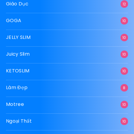
Giáo Dục
12
GOGA
10
JELLY SLIM
10
Juicy Slim
10
KETOSLIM
10
Làm Đẹp
8
Motree
10
Ngoại Thất
10