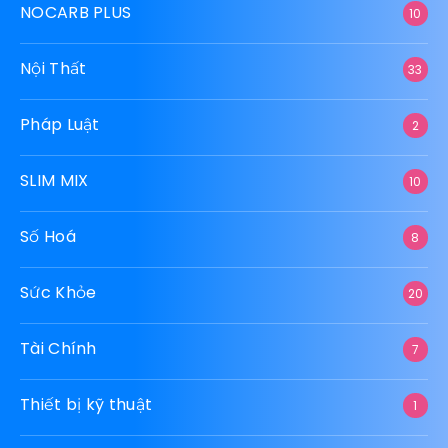
NOCARB PLUS
10
Nội Thất
33
Pháp Luật
2
SLIM MIX
10
Số Hoá
8
Sức Khỏe
20
Tài Chính
7
Thiết bị kỹ thuật
1