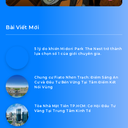
Bài Viết Mới
5 lý do khiến Midori Park The Nest trở thành
lựa chọn số 1 của giới chuyên gia.
Chung cư Fiato Nhơn Trạch: Điểm Sáng An
Cư và Đầu Tư Bền Vững Tại Tâm Điểm Kết
Nối Vùng
Tòa Nhà Mặt Tiền TP.HCM: Cơ Hội Đầu Tư
Vàng Tại Trung Tâm Kinh Tế