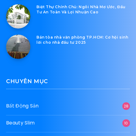
Biệt Thự Chính Chủ: Ngôi Nhà Mơ Ước, Đầu
Tư An Toàn Và Lợi Nhuận Cao
Bán tòa nhà văn phòng TP.HCM: Cơ hội sinh
lời cho nhà đầu tư 2025
CHUYÊN MỤC
Bất Động Sản
28
Beauty Slim
10