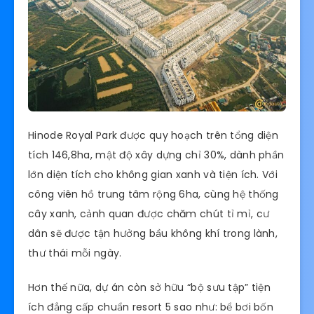
Hinode Royal Park được quy hoạch trên tổng diện
tích 146,8ha, mật độ xây dựng chỉ 30%, dành phần
lớn diện tích cho không gian xanh và tiện ích. Với
công viên hồ trung tâm rộng 6ha, cùng hệ thống
cây xanh, cảnh quan được chăm chút tỉ mỉ, cư
dân sẽ được tận hưởng bầu không khí trong lành,
thư thái mỗi ngày.
Hơn thế nữa, dự án còn sở hữu “bộ sưu tập” tiện
ích đẳng cấp chuẩn resort 5 sao như: bể bơi bốn