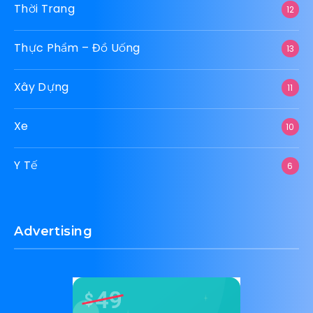
Thời Trang
12
Thực Phẩm – Đồ Uống
13
Xây Dựng
11
Xe
10
Y Tế
6
Advertising