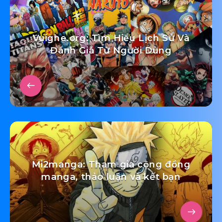
Vuighe.org: Tìm Hiểu Lịch Sử Và
Đánh Giá Từ Người Dùng
Mi2manga: Tham gia cộng đồng
manga, thảo luận và kết bạn