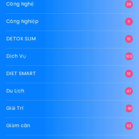
Công Nghệ
39
Công Nghiệp
11
DETOX SLIM
10
Dịch Vụ
100
DIET SMART
10
Du Lịch
47
Giải Trí
1.161
Giảm cân
112