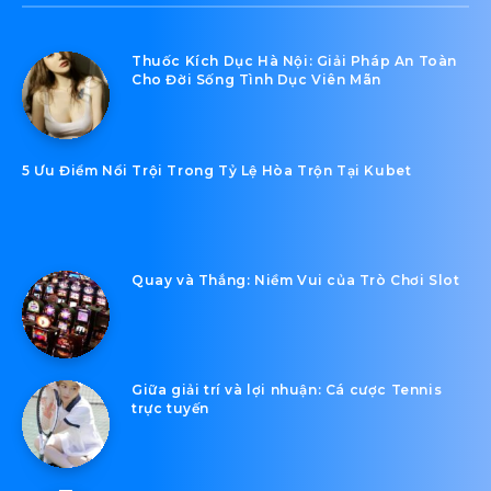
Thuốc Kích Dục Hà Nội: Giải Pháp An Toàn
Cho Đời Sống Tình Dục Viên Mãn
5 Ưu Điểm Nổi Trội Trong Tỷ Lệ Hòa Trộn Tại Kubet
Quay và Thắng: Niềm Vui của Trò Chơi Slot
Giữa giải trí và lợi nhuận: Cá cược Tennis
trực tuyến