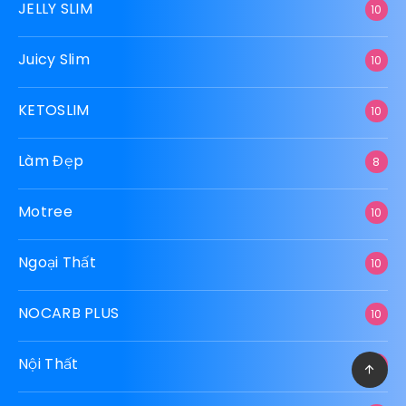
JELLY SLIM
10
Juicy Slim
10
KETOSLIM
10
Làm Đẹp
8
Motree
10
Ngoại Thất
10
NOCARB PLUS
10
Nội Thất
33