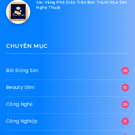
Sắc Vàng Phô Diễn Trên Bức Tranh Hoa Sen
Nghệ Thuật
CHUYÊN MỤC
Bất Động Sản
28
Beauty Slim
10
Công Nghệ
39
Công Nghiệp
11