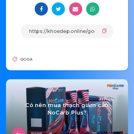
GOGA
Có nên mua thạch giảm cân
NoCarb Plus?