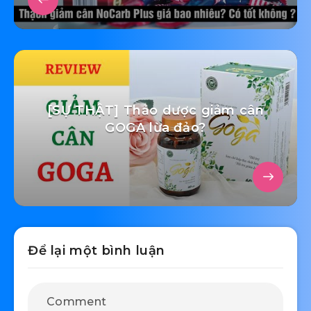
[SỰ THẬT] Thảo dược giảm cân
GOGA lừa đảo?
Để lại một bình luận