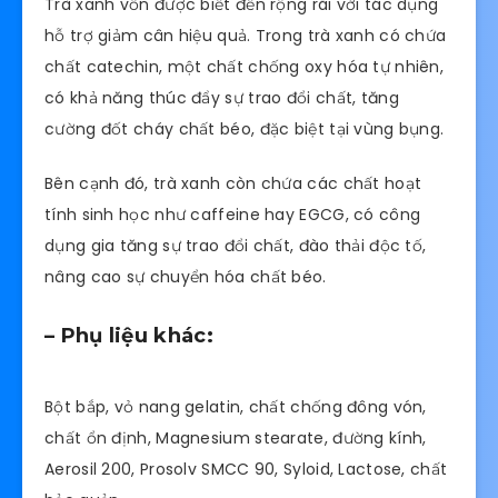
Trà xanh vốn được biết đến rộng rãi với tác dụng
hỗ trợ giảm cân hiệu quả. Trong trà xanh có chứa
chất catechin, một chất chống oxy hóa tự nhiên,
có khả năng thúc đẩy sự trao đổi chất, tăng
cường đốt cháy chất béo, đặc biệt tại vùng bụng.
Bên cạnh đó, trà xanh còn chứa các chất hoạt
tính sinh học như caffeine hay EGCG, có công
dụng gia tăng sự trao đổi chất, đào thải độc tố,
nâng cao sự chuyển hóa chất béo.
– Phụ liệu khác:
Bột bắp, vỏ nang gelatin, chất chống đông vón,
chất ổn định, Magnesium stearate, đường kính,
Aerosil 200, Prosolv SMCC 90, Syloid, Lactose, chất