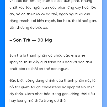
với các ion kim loại nên có tác dụng như những
chất xúc tác ngăn cản các phản ứng oxy hoá . Do
đó, nó có thể bảo vệ cơ thể, ngăn ngừa xơ vữa
động mạch, tai biến mạch, lão hoá, thoái hoá gan,
tổn thương do bức xạ.
– Sơn Trà — 90 Mg
Sơn trà là thành phần có chứa các enzyme
lipolytic thúc đẩy quá trình tiêu hóa và đào thải
chất béo ra khỏi cơ thể con người.
Đặc biệt, công dụng chính của thành phần này là
hỗ trợ giảm tối đa cholesterol và lipoprotein mật
độ thấp. Giảm chất béo trong gan, đồng thời tiêu
hủy lượng mỡ thừa trong cơ thể.