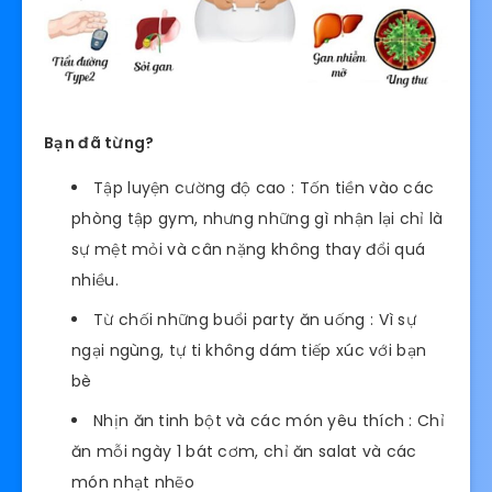
Bạn đã từng?
Tập luyện cường độ cao : Tốn tiền vào các
phòng tập gym, nhưng những gì nhận lại chỉ là
sự mệt mỏi và cân nặng không thay đổi quá
nhiều.
Từ chối những buổi party ăn uống : Vì sự
ngại ngùng, tự ti không dám tiếp xúc với bạn
bè
Nhịn ăn tinh bột và các món yêu thích : Chỉ
ăn mỗi ngày 1 bát cơm, chỉ ăn salat và các
món nhạt nhẽo