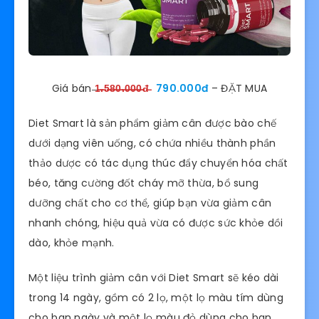
Giá bán ̶
1̶̶.̶̶5̶̶8̶̶0̶̶.̶̶0̶̶0̶̶0̶̶đ̶
790.000đ
– ĐẶT MUA
Diet Smart là sản phẩm giảm cân được bào chế
dưới dạng viên uống, có chứa nhiều thành phần
thảo dược có tác dụng thúc đẩy chuyển hóa chất
béo, tăng cường đốt cháy mỡ thừa, bổ sung
dưỡng chất cho cơ thể, giúp bạn vừa giảm cân
nhanh chóng, hiệu quả vừa có được sức khỏe dồi
dào, khỏe mạnh.
Một liệu trình giảm cân với Diet Smart sẽ kéo dài
trong 14 ngày, gồm có 2 lọ, một lọ màu tím dùng
cho ban ngày và một lọ màu đỏ dùng cho ban