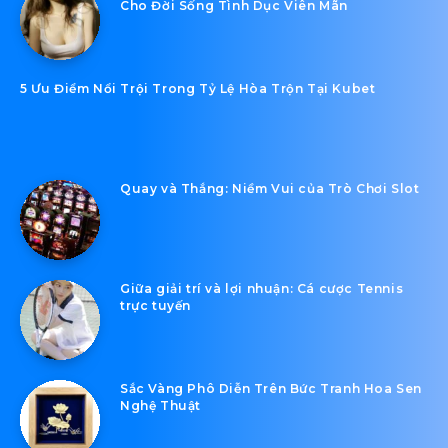
Cho Đời Sống Tình Dục Viên Mãn
5 Ưu Điểm Nổi Trội Trong Tỷ Lệ Hòa Trộn Tại Kubet
Quay và Thắng: Niềm Vui của Trò Chơi Slot
Giữa giải trí và lợi nhuận: Cá cược Tennis
trực tuyến
Sắc Vàng Phô Diễn Trên Bức Tranh Hoa Sen
Nghệ Thuật