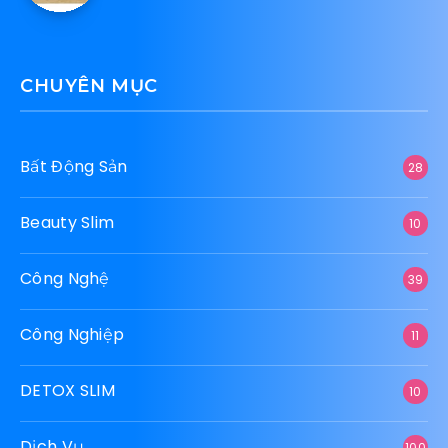
CHUYÊN MỤC
Bất Động Sản
28
Beauty Slim
10
Công Nghệ
39
Công Nghiệp
11
DETOX SLIM
10
Dịch Vụ
100