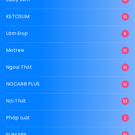
KETOSLIM
10
Làm Đẹp
8
Motree
10
Ngoại Thất
10
NOCARB PLUS
10
Nội Thất
33
Pháp Luật
2
SLIM MIX
10