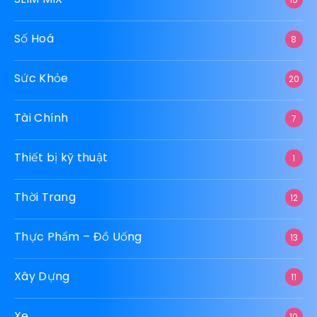
Số Hoá
8
Sức Khỏe
20
Tài Chính
7
Thiết bị kỹ thuật
1
Thời Trang
12
Thực Phẩm – Đồ Uống
13
Xây Dựng
11
Xe
10