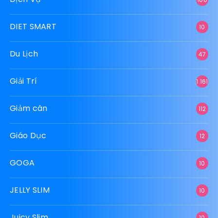
DIET SMART
10
Du Lịch
47
Giải Trí
1.161
Giảm cân
112
Giáo Dục
12
GOGA
10
JELLY SLIM
10
Juicy Slim
10