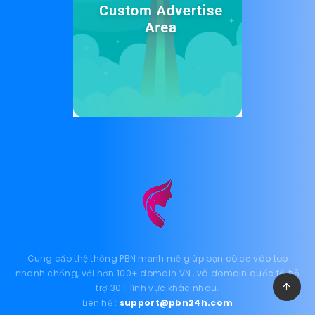
Cung cấp thệ thống PBN mạnh mẽ giúp bạn có cơ vào top
nhanh chống, với hơn 100+ domain VN , và domain quốc tế, hỗ
trợ 30+ lĩnh vực khác nhau.
Liên hệ :
support@pbn24h.com