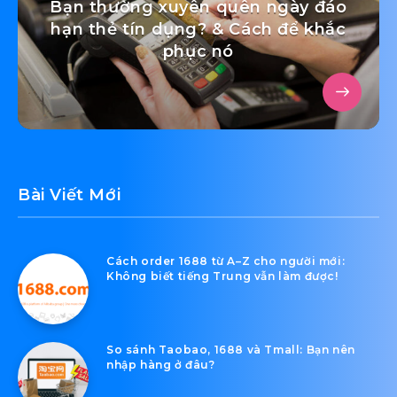
Bạn thường xuyên quên ngày đáo
hạn thẻ tín dụng? & Cách để khắc
phục nó
Bài Viết Mới
Cách order 1688 từ A–Z cho người mới:
Không biết tiếng Trung vẫn làm được!
So sánh Taobao, 1688 và Tmall: Bạn nên
nhập hàng ở đâu?