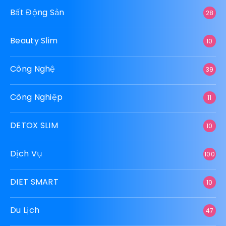
Bất Động Sản
28
Beauty Slim
10
Công Nghệ
39
Công Nghiệp
11
DETOX SLIM
10
Dịch Vụ
100
DIET SMART
10
Du Lịch
47