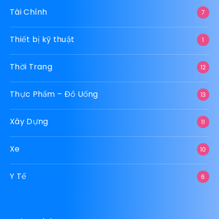
Tài Chính
7
Thiết bị kỹ thuật
1
Thời Trang
12
Thực Phẩm – Đồ Uống
13
Xây Dựng
11
Xe
10
Y Tế
6