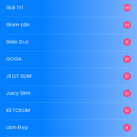
Giải Trí
1.161
Giảm cân
112
Giáo Dục
12
GOGA
10
JELLY SLIM
10
Juicy Slim
10
KETOSLIM
10
Làm Đẹp
8