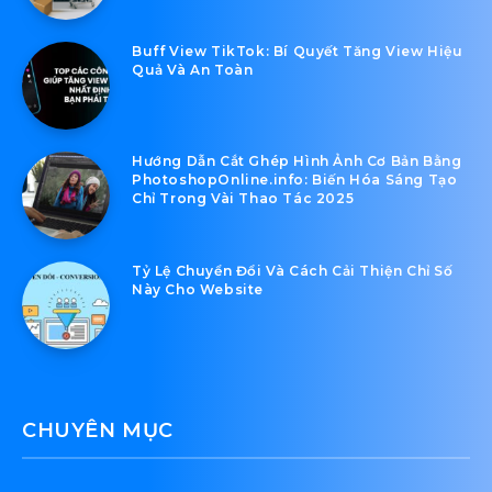
Buff View TikTok: Bí Quyết Tăng View Hiệu
Quả Và An Toàn
Hướng Dẫn Cắt Ghép Hình Ảnh Cơ Bản Bằng
PhotoshopOnline.info: Biến Hóa Sáng Tạo
Chỉ Trong Vài Thao Tác 2025
Tỷ Lệ Chuyển Đổi Và Cách Cải Thiện Chỉ Số
Này Cho Website
CHUYÊN MỤC