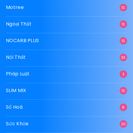
Motree
10
Ngoại Thất
10
NOCARB PLUS
10
Nội Thất
33
Pháp Luật
2
SLIM MIX
10
Số Hoá
8
Sức Khỏe
20