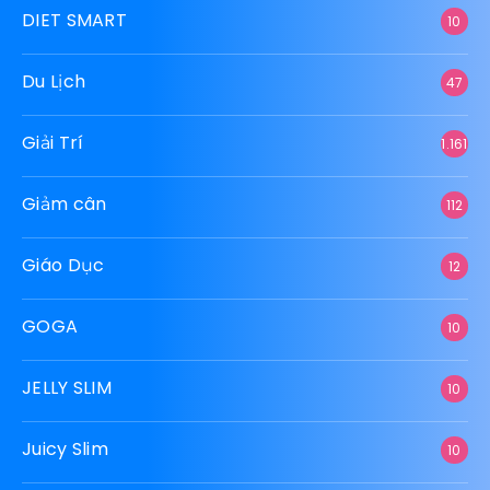
DIET SMART
10
Du Lịch
47
Giải Trí
1.161
Giảm cân
112
Giáo Dục
12
GOGA
10
JELLY SLIM
10
Juicy Slim
10