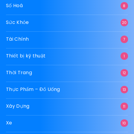
Số Hoá
8
Sức Khỏe
20
Tài Chính
7
Thiết bị kỹ thuật
1
Thời Trang
12
Thực Phẩm – Đồ Uống
13
Xây Dựng
11
Xe
10