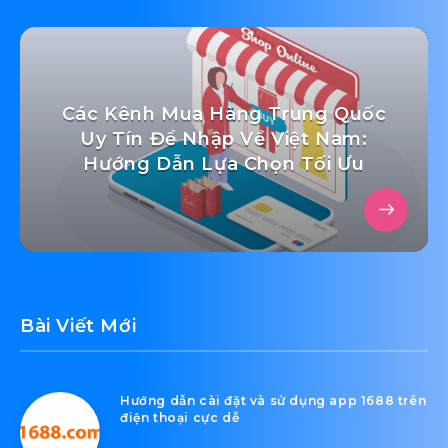
Các Kênh Mua Hàng Trung Quốc
Uy Tín Để Nhập Về Việt Nam:
Hướng Dẫn Lựa Chọn Tối Ưu
Bài Viết Mới
Hướng dẫn cài đặt và sử dụng app 1688 trên
điện thoại cực dễ