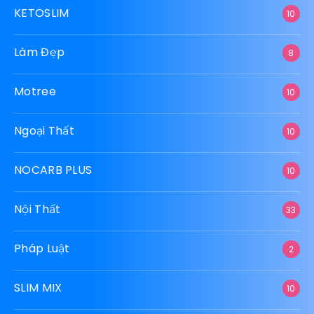
KETOSLIM
10
Làm Đẹp
8
Motree
10
Ngoại Thất
10
NOCARB PLUS
10
Nội Thất
33
Pháp Luật
2
SLIM MIX
10