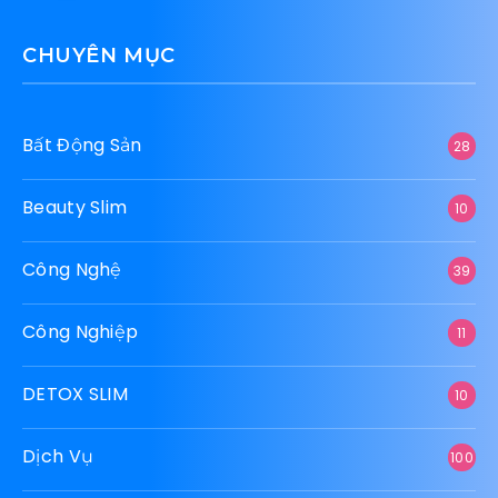
CHUYÊN MỤC
Bất Động Sản
28
Beauty Slim
10
Công Nghệ
39
Công Nghiệp
11
DETOX SLIM
10
Dịch Vụ
100