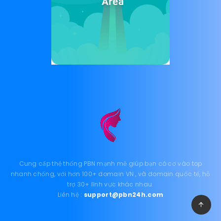
Cung cấp thệ thống PBN mạnh mẽ giúp bạn có cơ vào top
nhanh chống, với hơn 100+ domain VN , và domain quốc tế, hỗ
trợ 30+ lĩnh vực khác nhau.
Liên hệ :
support@pbn24h.com