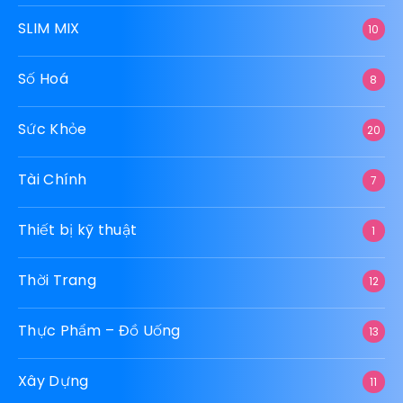
SLIM MIX
10
Số Hoá
8
Sức Khỏe
20
Tài Chính
7
Thiết bị kỹ thuật
1
Thời Trang
12
Thực Phẩm – Đồ Uống
13
Xây Dựng
11