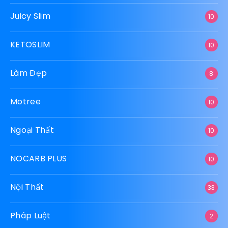
Juicy Slim
10
KETOSLIM
10
Làm Đẹp
8
Motree
10
Ngoại Thất
10
NOCARB PLUS
10
Nội Thất
33
Pháp Luật
2