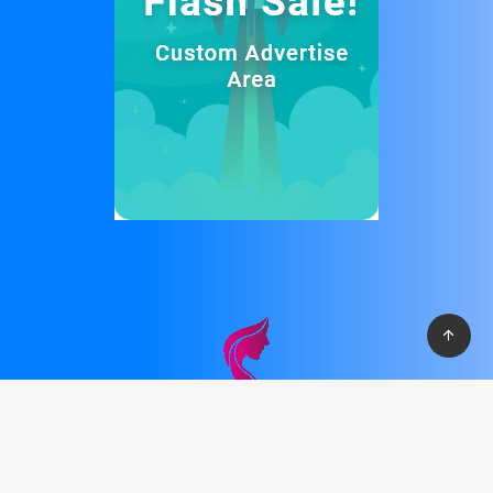
Cung cấp thệ thống PBN mạnh mẽ giúp bạn có cơ vào top
nhanh chống, với hơn 100+ domain VN , và domain quốc tế, hỗ
trợ 30+ lĩnh vực khác nhau.