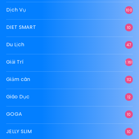
Dịch Vụ
100
DIET SMART
10
Du Lịch
47
Giải Trí
1.161
Giảm cân
112
Giáo Dục
12
GOGA
10
JELLY SLIM
10