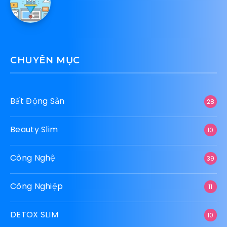
CHUYÊN MỤC
Bất Động Sản
28
Beauty Slim
10
Công Nghệ
39
Công Nghiệp
11
DETOX SLIM
10