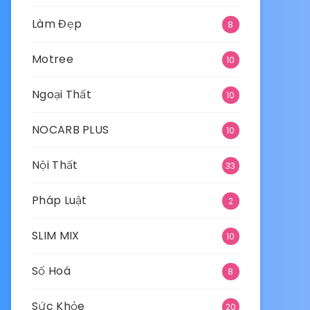
Làm Đẹp
8
Motree
10
Ngoại Thất
10
NOCARB PLUS
10
Nội Thất
33
Pháp Luật
2
SLIM MIX
10
Số Hoá
8
Sức Khỏe
20