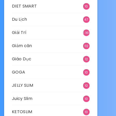
DIET SMART
10
Du Lịch
47
Giải Trí
1.161
Giảm cân
112
Giáo Dục
12
GOGA
10
JELLY SLIM
10
Juicy Slim
10
KETOSLIM
10