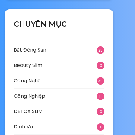
CHUYÊN MỤC
Bất Động Sản
28
Beauty Slim
10
Công Nghệ
39
Công Nghiệp
11
DETOX SLIM
10
Dịch Vụ
100