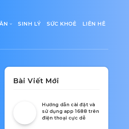
CÂN
SINH LÝ
SỨC KHOẺ
LIÊN HÊ
Bài Viết Mới
Hướng dẫn cài đặt và
sử dụng app 1688 trên
điện thoại cực dễ