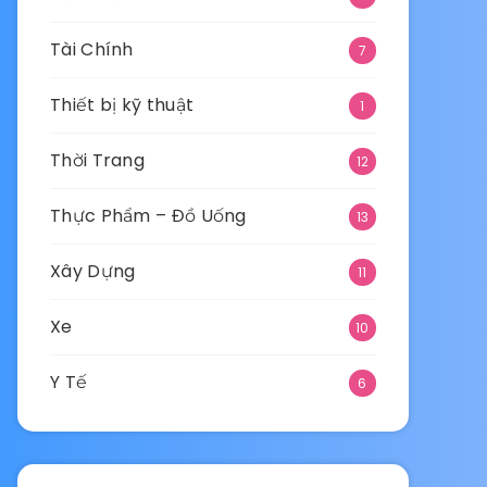
Tài Chính
7
Thiết bị kỹ thuật
1
Thời Trang
12
Thực Phẩm – Đồ Uống
13
Xây Dựng
11
Xe
10
Y Tế
6