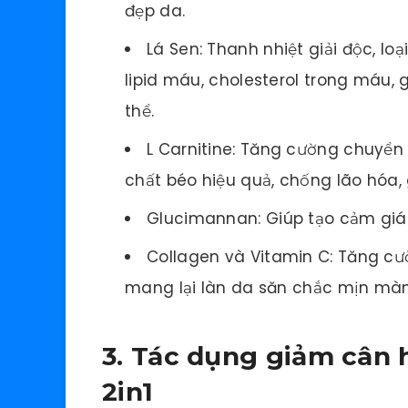
đẹp da.
Lá Sen: Thanh nhiệt giải độc, lo
lipid máu, cholesterol trong máu,
thể.
L Carnitine: Tăng cường chuyển 
chất béo hiệu quả, chống lão hóa, 
Glucimannan: Giúp tạo cảm giác
Collagen và Vitamin C: Tăng cườ
mang lại làn da săn chắc mịn mà
3. Tác dụng giảm cân 
2in1