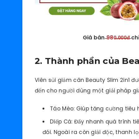
Giá bán
̶9
8
0̶̶.̶̶0̶̶0̶̶0̶̶đ̶
ch
2. Thành phần của Bea
Viên sủi giảm cân Beauty Slim 2in1 đư
đến cho người dùng một giải pháp gi
Táo Mèo: Giúp tăng cường tiêu 
Diếp Cá: Đẩy nhanh quá trình ti
đói. Ngoài ra còn giải độc, thanh 