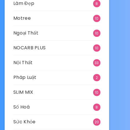
Làm Đẹp
8
Motree
10
Ngoại Thất
10
NOCARB PLUS
10
Nội Thất
33
Pháp Luật
2
SLIM MIX
10
Số Hoá
8
Sức Khỏe
20