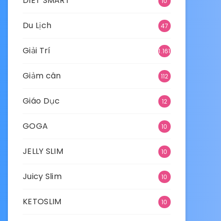
DIET SMART
10
Du Lịch
47
Giải Trí
1.161
Giảm cân
112
Giáo Dục
12
GOGA
10
JELLY SLIM
10
Juicy Slim
10
KETOSLIM
10