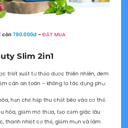
ỉ còn
790.000đ
–
ĐẶT MUA
uty Slim 2in1
ợc triết xuất từ thảo dược thiên nhiên, đem
ảm cân an toàn – không lo tác dụng phụ:
hóa, hạn chế hấp thu chất béo vào cơ thể.
êu hóa, giảm mỡ thừa, tạo cảm giác lâu
lọc, thanh nhiệt cơ thể, giảm mụn và làm