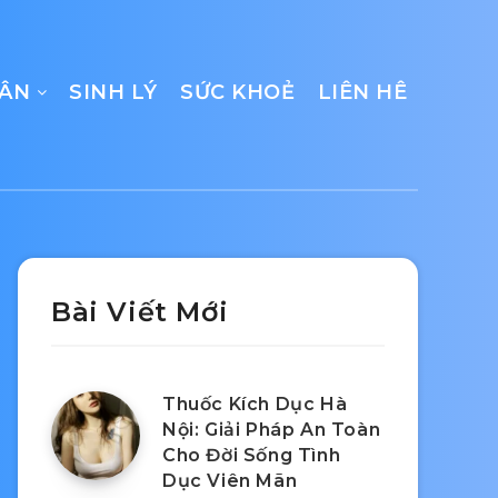
CÂN
SINH LÝ
SỨC KHOẺ
LIÊN HÊ
Bài Viết Mới
Thuốc Kích Dục Hà
Nội: Giải Pháp An Toàn
Cho Đời Sống Tình
Dục Viên Mãn