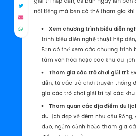
giải trí hấp dẫn, cả ban ngày lẫn ban 
nổi tiếng mà bạn có thể tham gia kh
Xem chương trình biểu diễn ngh
trình biểu diễn nghệ thuật hấp dẫn
Bạn có thể xem các chương trình b
tâm văn hóa hoặc các khu du lịch
Tham gia các trò chơi giải trí:
Đà
dẫn, từ các trò chơi truyền thống 
gia các trò chơi giải trí tại các khu 
Tham quan các địa điểm du lịc
du lịch đẹp về đêm như cầu Rồng, cầ
dạo, ngắm cảnh hoặc tham gia các h