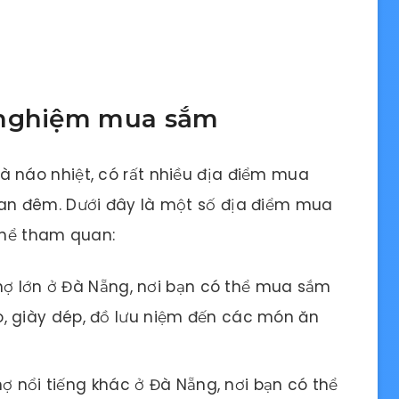
 nghiệm mua sắm
à náo nhiệt, có rất nhiều địa điểm mua
n đêm. Dưới đây là một số địa điểm mua
thể tham quan:
ợ lớn ở Đà Nẵng, nơi bạn có thể mua sắm
, giày dép, đồ lưu niệm đến các món ăn
 nổi tiếng khác ở Đà Nẵng, nơi bạn có thể