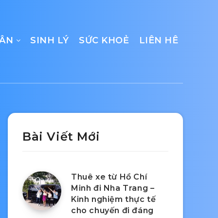
CÂN
SINH LÝ
SỨC KHOẺ
LIÊN HÊ
Bài Viết Mới
Thuê xe từ Hồ Chí
Minh đi Nha Trang –
Kinh nghiệm thực tế
cho chuyến đi đáng