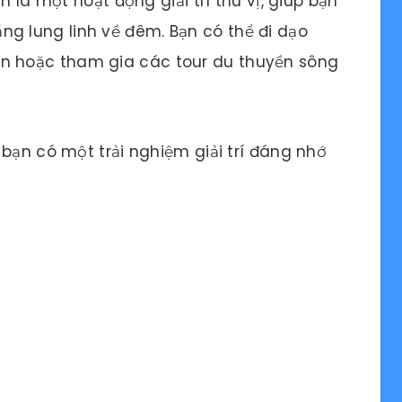
 là một hoạt động giải trí thú vị, giúp bạn
g lung linh về đêm. Bạn có thể đi dạo
n hoặc tham gia các tour du thuyền sông
 bạn có một trải nghiệm giải trí đáng nhớ