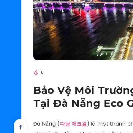
0
Bảo Vệ Môi Trườn
Tại Đà Nẵng Eco G
Đà Nẵng (
다낭 에코걸
) là một thành ph