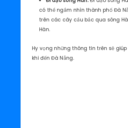
Đi dạo sông Hàn:
Đi dạo sông Hàn
có thể ngắm nhìn thành phố Đà Nẵn
trên các cây cầu bắc qua sông Hà
Hàn.
Hy vọng những thông tin trên sẽ giúp
khi đến Đà Nẵng.